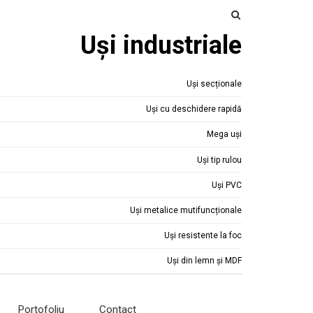
Uși industriale
Uși secționale
Uși cu deschidere rapidă
Mega uși
Uși tip rulou
Uși PVC
Uși metalice mutifuncționale
Uși resistente la foc
Uși din lemn și MDF
Portofoliu
Contact