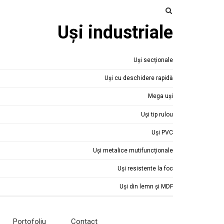
Uși industriale
Uși secționale
Uși cu deschidere rapidă
Mega uși
Uși tip rulou
Uși PVC
Uși metalice mutifuncționale
Uși resistente la foc
Uși din lemn și MDF
Portofoliu
Contact