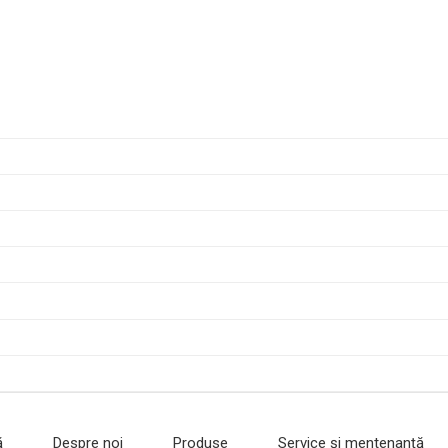
ă
Despre noi
Produse
Service și mentenanță