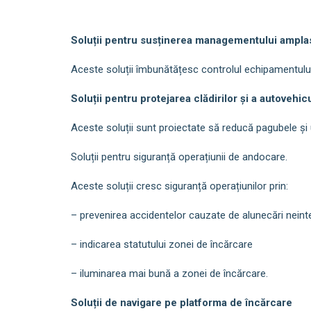
Soluții pentru susținerea managementului ampla
Aceste soluții îmbunătățesc controlul echipamentului 
Soluții pentru protejarea clădirilor și a autovehic
Aceste soluții sunt proiectate să reducă pagubele și 
Soluții pentru siguranță operațiunii de andocare.
Aceste soluții cresc siguranță operațiunilor prin:
– prevenirea accidentelor cauzate de alunecări neint
– indicarea statutului zonei de încărcare
– iluminarea mai bună a zonei de încărcare.
Soluții de navigare pe platforma de încărcare