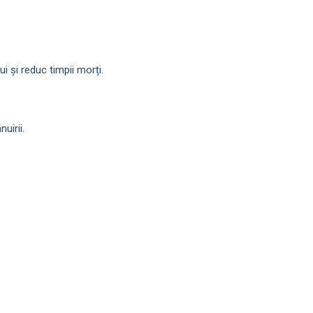
 și reduc timpii morți.
uirii.