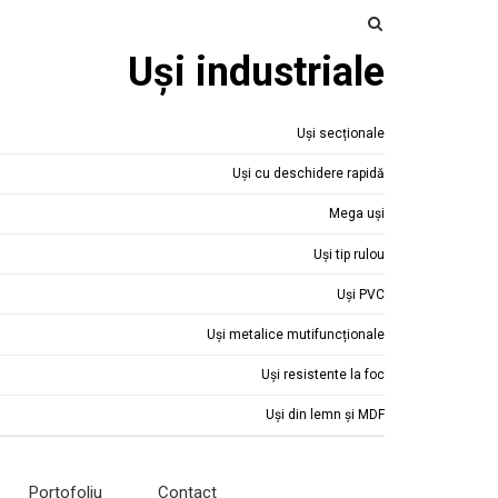
Uși industriale
Uși secționale
Uși cu deschidere rapidă
Mega uși
Uși tip rulou
Uși PVC
Uși metalice mutifuncționale
Uși resistente la foc
Uși din lemn și MDF
Portofoliu
Contact