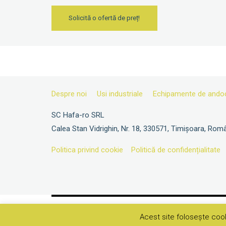
Solicită o ofertă de preț!
Despre noi
Usi industriale
Echipamente de ando
SC Hafa-ro SRL
Calea Stan Vidrighin, Nr. 18, 330571, Timișoara, Rom
Politica privind cookie
Politică de confidențialitate
Acest site folosește cook