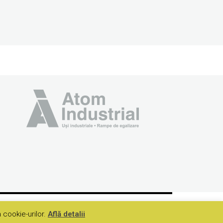
 cookie-urilor.
ce
Rampe de egalizare mecanice
Află detalii
Camere de încărcare