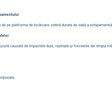
samentului
de pe platforma de încărcare, extind durata de viață a echipamentului
ulelor
uzură cauzate de impactele dure, repetate și frecvente din timpul mân
enționate