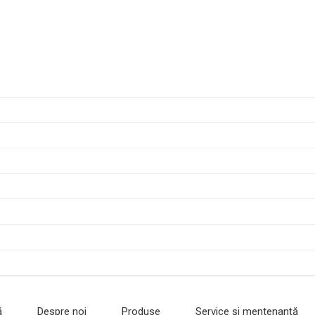
ă
Despre noi
Produse
Service și mentenanță