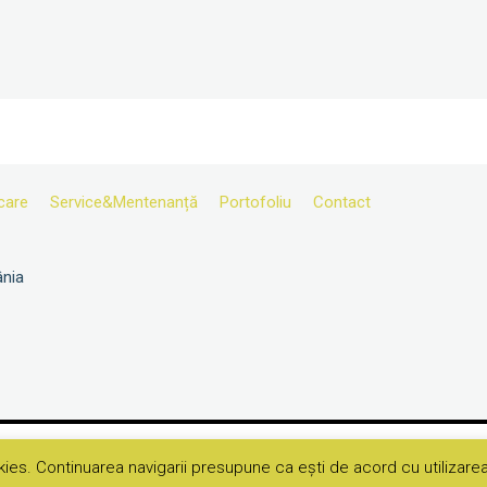
care
Service&Mentenanță
Portofoliu
Contact
ânia
ies. Continuarea navigarii presupune ca ești de acord cu utilizarea
Rampe de egalizare hidrauli